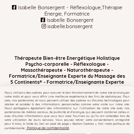
Isabelle Bonsergent - Réflexologue,Thérapie

Énergie, Formatrice
Isabelle Bonsergent

isabelle.bonsergent

Thérapeute Bien-être Energétique Holistique
Psycho-corporelle -
Réflexologue -
Massothérapeute -
Naturothérapeute -
Formatrice/Enseignante Experte du Massage des
5 Continents
® -
Formatrice/Enseignante Experte
Soin Expanse Thérapy - Drainage Lymphatique &
Nous utilisons des cookies pour assurer le bon fonctionnement de notre site et analyser
Remodelage Madérothérapie -
Luxopuncture
notre trafic et pour vous offrir une meilleure expérience à des fins de statistiques. Pour
Luxomed® -
Accompagnatrice de l'Etre et de
cela, nos partenaires et nous peuvent utiliser des cookies ou d'autres technologies pour
stocker et accéder à des informations personnelles comme votre visite sur notre site.
l'Âme
Nous partageons également des informations sur l'utilisation de notre site avec nos
partenaires de médias sociaux, de publicité et d'analyse, qui peuvent combiner celles-ci
avec d'autres informations que vous leur avez fournies ou qu'ils ont collectées lors de
votre utilisation de leurs services. Vous pouvez retirer votre consentement, enregistré
pour 6 mois, à l'aide du lien en pied de page « Gestion Cookies ». Voir notre politique de
Politique de confidentialité
confidentialité :
Mentions Légales
Politique de confidentialité
Gestion