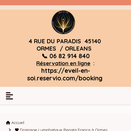
Panneau de gestion des cookies
4 RUE DU PARADIS 45140
ORMES / ORLEANS
📞 06 82 914 840
Réservation en ligne
:
https://eveil-en-
soi.reservio.com/booking
Accueil
Drainage Lymphatique Renata França à Ormes