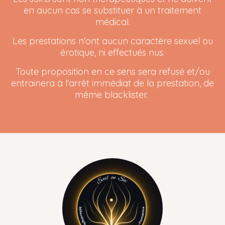
en aucun cas se substituer à un traitement
médical.
Les prestations n'ont aucun caractère sexuel ou
érotique, ni effectués nus.
Toute proposition en ce sens sera refusé et/ou
entrainera à l'arrêt immédiat de la prestation, de
même blacklister.