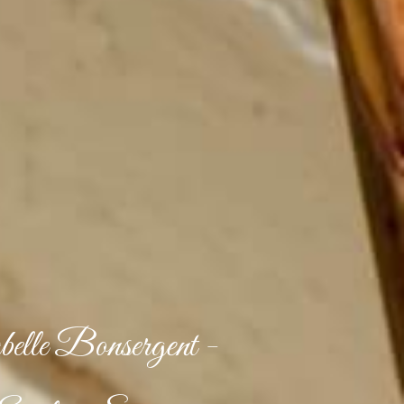
elle Bonsergent
-