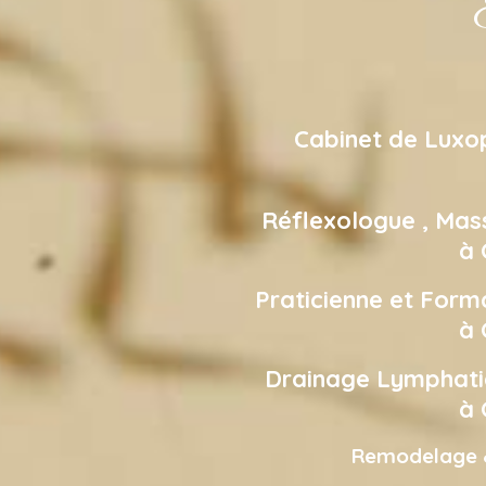
E
Cabinet de Lux
Réflexologue , Mas
à 
Praticienne et Form
à 
Drainage Lympha
à 
Remodelage 