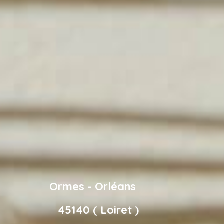
Ormes - Orléans
45140 ( Loiret )