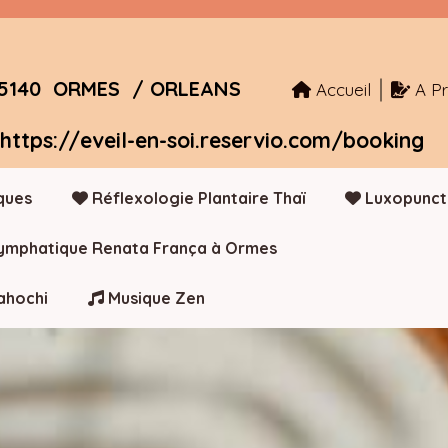
45140 ORMES / ORLEANS
Accueil
A P
https://eveil-en-soi.reservio.com/booking
ques
Réflexologie Plantaire Thaï
Luxopunc
ymphatique Renata França à Ormes
ahochi
Musique Zen