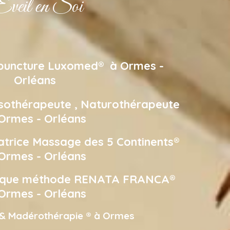
veil en Soi
opuncture Luxomed® à Ormes -
Orléans
sothérapeute , Naturothérapeute
Ormes - Orléans
atrice Massage des 5 Continents®
Ormes - Orléans
tique méthode RENATA FRANCA®
Ormes - Orléans
& Madérothérapie ® à Ormes