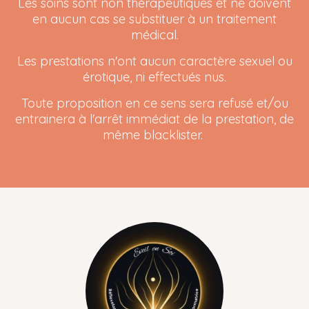
Les soins sont non thérapeutiques et ne doivent
en aucun cas se substituer à un traitement
médical.
Les prestations n'ont aucun caractère sexuel ou
érotique, ni effectués nus.
Toute proposition en ce sens sera refusé et/ou
entrainera à l'arrêt immédiat de la prestation, de
même blacklister.