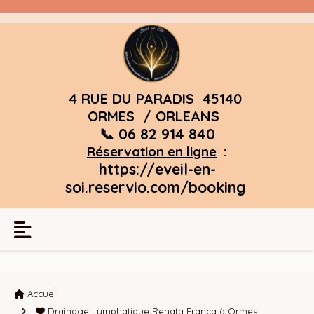
Panneau de gestion des cookies
4 RUE DU PARADIS 45140
ORMES / ORLEANS
📞 06 82 914 840
Réservation en ligne
:
https://eveil-en-
soi.reservio.com/booking
Accueil
Drainage Lymphatique Renata França à Ormes